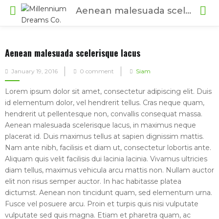
Aenean malesuada scelerisque lacus
Aenean malesuada scelerisque lacus
Posted
January 19, 2016
0 comment
Siam
on
Lorem ipsum dolor sit amet, consectetur adipiscing elit. Duis
id elementum dolor, vel hendrerit tellus. Cras neque quam,
hendrerit ut pellentesque non, convallis consequat massa.
Aenean malesuada scelerisque lacus, in maximus neque
placerat id. Duis maximus tellus at sapien dignissim mattis.
Nam ante nibh, facilisis et diam ut, consectetur lobortis ante.
Aliquam quis velit facilisis dui lacinia lacinia. Vivamus ultricies
diam tellus, maximus vehicula arcu mattis non. Nullam auctor
elit non risus semper auctor. In hac habitasse platea
dictumst. Aenean non tincidunt quam, sed elementum urna.
Fusce vel posuere arcu. Proin et turpis quis nisi vulputate
vulputate sed quis magna. Etiam et pharetra quam, ac