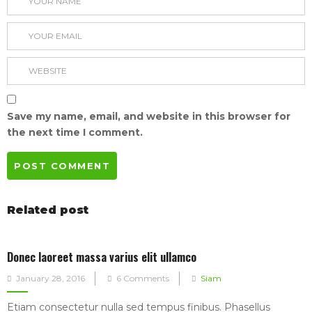
Save my name, email, and website in this browser for
the next time I comment.
Related post
Donec laoreet massa varius elit ullamco
Posted
January 28, 2016
6 Comments
Siam
on
Etiam consectetur nulla sed tempus finibus. Phasellus