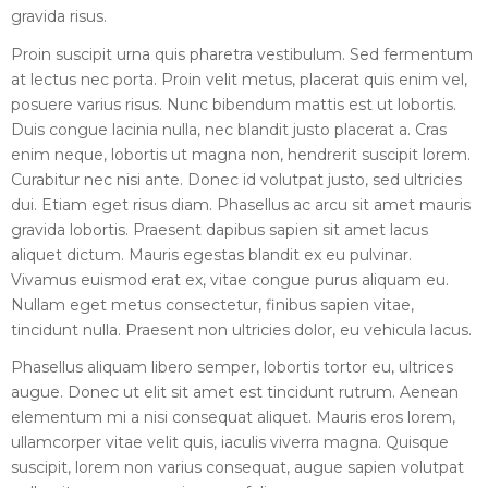
gravida risus.
Proin suscipit urna quis pharetra vestibulum. Sed fermentum
at lectus nec porta. Proin velit metus, placerat quis enim vel,
posuere varius risus. Nunc bibendum mattis est ut lobortis.
Duis congue lacinia nulla, nec blandit justo placerat a. Cras
enim neque, lobortis ut magna non, hendrerit suscipit lorem.
Curabitur nec nisi ante. Donec id volutpat justo, sed ultricies
dui. Etiam eget risus diam. Phasellus ac arcu sit amet mauris
gravida lobortis. Praesent dapibus sapien sit amet lacus
aliquet dictum. Mauris egestas blandit ex eu pulvinar.
Vivamus euismod erat ex, vitae congue purus aliquam eu.
Nullam eget metus consectetur, finibus sapien vitae,
tincidunt nulla. Praesent non ultricies dolor, eu vehicula lacus.
Phasellus aliquam libero semper, lobortis tortor eu, ultrices
augue. Donec ut elit sit amet est tincidunt rutrum. Aenean
elementum mi a nisi consequat aliquet. Mauris eros lorem,
ullamcorper vitae velit quis, iaculis viverra magna. Quisque
suscipit, lorem non varius consequat, augue sapien volutpat