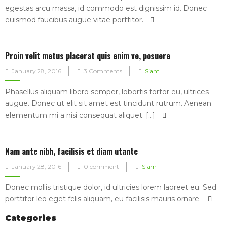
egestas arcu massa, id commodo est dignissim id. Donec
euismod faucibus augue vitae porttitor.
Proin velit metus placerat quis enim ve, posuere
Posted
January 28, 2016
3 Comments
Siam
on
Phasellus aliquam libero semper, lobortis tortor eu, ultrices
augue. Donec ut elit sit amet est tincidunt rutrum. Aenean
elementum mi a nisi consequat aliquet. [...]
Nam ante nibh, facilisis et diam utante
Posted
January 28, 2016
0 comment
Siam
on
Donec mollis tristique dolor, id ultricies lorem laoreet eu. Sed
porttitor leo eget felis aliquam, eu facilisis mauris ornare.
Categories