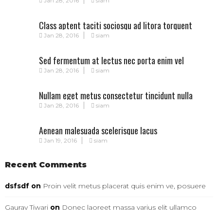
Jan 28, 2016
siam
Class aptent taciti sociosqu ad litora torquent
Jan 28, 2016
siam
Sed fermentum at lectus nec porta enim vel
Jan 28, 2016
siam
Nullam eget metus consectetur tincidunt nulla
Jan 28, 2016
siam
Aenean malesuada scelerisque lacus
Jan 19, 2016
siam
Recent Comments
dsfsdf
on
Proin velit metus placerat quis enim ve, posuere
Gaurav Tiwari
on
Donec laoreet massa varius elit ullamco